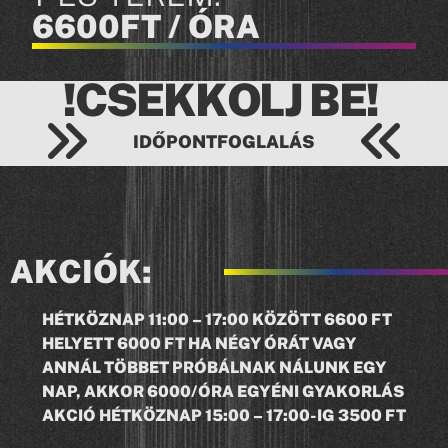
6600FT / ÓRA
a
!CSEKKOLJ BE!
IDŐPONTFOGLALÁS
AKCIÓK:
a
HÉTKÖZNAP 11:00 – 17:00 KÖZÖTT 6600 FT
HELYETT 6000 FT HA NÉGY ÓRÁT VAGY
ANNÁL TÖBBET PRÓBÁLNAK NÁLUNK EGY
NAP, AKKOR 6000/ÓRA EGYÉNI GYAKORLÁS
AKCIÓ HÉTKÖZNAP 15:00 – 17:00-IG 3500 FT