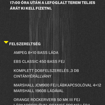
17:00 ÓRA UTÁN A LEFOGLALT TEREM TELJES
ÁRÁT KI KELL FIZETNI.
FELSZERELTSÉG
AMPEG 8×10 BASS LÁDA
EBS CLASSIC 450 BASS FEJ
KOMPLETT DOBFELSZERELÉS ,3 DB
CINTÁNYÉRÁLLVÁNY
MARSHALL JCM900 FEJ LÁBKAPCSOLÓVAL 4×12
MARSHALL 1960B LÁDÁVAL
ORANGE ROCKERVERB 50 MK III FEJ