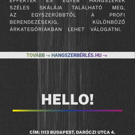
EFFEKTEK ÉS EGYÉB HANGSZEREK
SZÉLES SKÁLÁJA TALÁLHATÓ MEG,
AZ EGYSZERŰBBTŐL A PROFI
BERENDEZÉSEKIG, KÜLÖNBÖZŐ
ÁRKATEGÓRIÁKBAN LEHET VÁLOGATNI.
TOVÁBB -» HANGSZERBÉRLÉS.HU -»
HELLO!
a
CÍM: 1113 BUDAPEST, DARÓCZI UTCA 4.