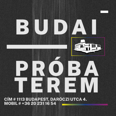
BUDAI
PRÓBA
TEREM
CÍM # 1113 BUDAPEST, DARÓCZI UTCA 4.
MOBIL # +36 20 231 16 54
a