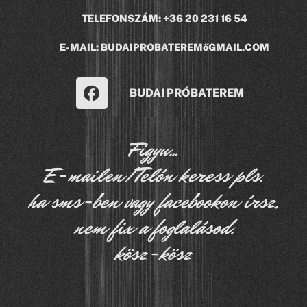
TELEFONSZÁM:
+36 20 231 16 54
E-MAIL: BUDAIPROBATEREMőGMAIL.COM
BUDAI PRÓBATEREM
Figyu...
E-mailen/Telón keress pls.
ha sms-ben vagy facebookon írsz,
nem fix a foglalásod.
kösz-kösz