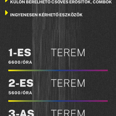
KÜLÖN BÉRELHETŐ CSÖVES ERŐSÍTŐK, COMBÓK
INGYENESEN KÉRHETŐ ESZKÖZÖK
1-ES
TEREM
6600/ÓRA
a
2-ES
TEREM
5600/ÓRA
a
3-AS
TEREM