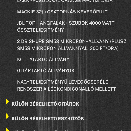
LÁBKAPCSOLÓVAL ORANGE PPC412 LÁDA
MACKIE 32(!) CSATORNÁS KEVERŐPULT
JBL TOP HANGFALAK+ SZUBOK 4000 WATT
ÖSSZTELJESÍTMÉNY
2 DB SHURE SM58 MIKROFON+ÁLLVÁNY (PLUSZ
SM58 MIKROFON ÁLLVÁNNYAL: 300 FT/ÓRA)
KOTTATARTÓ ÁLLVÁNY
GITÁRTARTÓ ÁLLVÁNYOK
NAGYTELJESÍTMÉNYŰ LEVEGŐCSERÉLŐ
RENDSZER A LÉGKONDICONÁLLÓ MELLETT
KÜLÖN BÉRELHETŐ GITÁROK
KÜLÖN BÉRELHETŐ ESZKÖZÖK